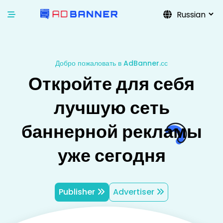
Добро пожаловать в AdBanner.сс
О
т
к
р
о
й
т
е
д
л
я
с
е
б
я
л
у
ч
ш
у
ю
с
е
т
ь
б
а
н
н
е
р
н
о
й
р
е
к
л
а
м
ы
у
ж
е
с
е
г
о
д
н
я
Publisher
Advertiser