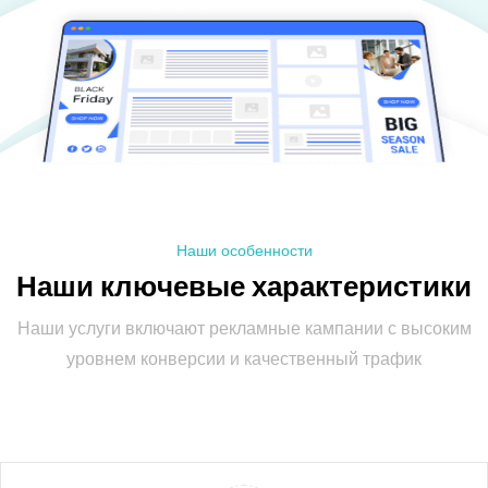
Наши особенности
Н
а
ш
и
к
л
ю
ч
е
в
ы
е
х
а
р
а
к
т
е
р
и
с
т
и
к
и
Наши услуги включают рекламные кампании с высоким
уровнем конверсии и качественный трафик