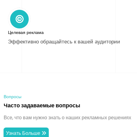
Целевая реклама
Эффективно обращайтесь к вашей аудитории
Вопросы
Ч
а
с
т
о
з
а
д
а
в
а
е
м
ы
е
в
о
п
р
о
с
ы
Все, что вам нужно знать о наших рекламных решениях
Узнать Больше