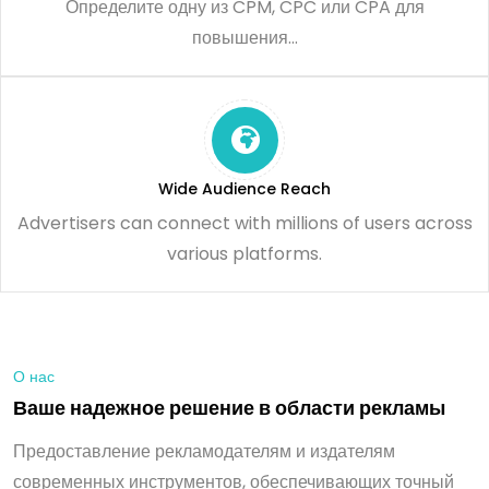
Определите одну из CPM, CPC или CPA для
повышения...
Wide Audience Reach
Advertisers can connect with millions of users across
various platforms.
О нас
В
а
ш
е
н
а
д
е
ж
н
о
е
р
е
ш
е
н
и
е
в
о
б
л
а
с
т
и
р
е
к
л
а
м
ы
Предоставление рекламодателям и издателям
современных инструментов, обеспечивающих точный