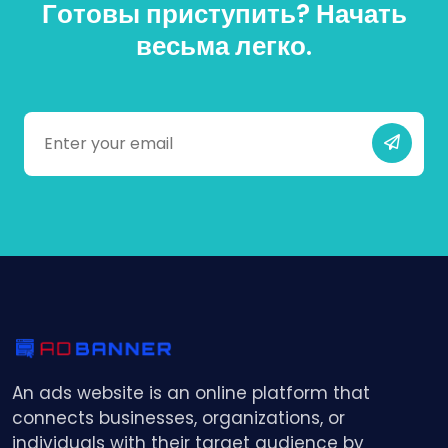
Г
о
т
о
в
ы
п
р
и
с
т
у
п
и
т
ь
?
Н
а
ч
а
т
ь
в
е
с
ь
м
а
л
е
г
к
о
.
An ads website is an online platform that
connects businesses, organizations, or
individuals with their target audience by