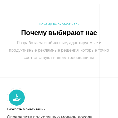
Почему выбирают нас?
П
о
ч
е
м
у
в
ы
б
и
р
а
ю
т
н
а
с
Разработаем стабильные, адаптируемые и
продуктивные рекламные решения, которые точно
соответствуют вашим требованиям.
Гибкость монетизации
Определите подходящую модель дохода